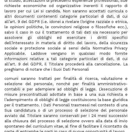
di studio, attestazioni di precedenti esperienze professionali, Sue
richieste economiche od organizzative inerenti il rapporto di
lavoro per cui Lei si candida. Non saranno accettati curricula o
altri documenti contenenti categorie particolari di dati, di cui
all’art. 9 del GDPR (i.e. idonei a rivelare l’origine razziale o etnica,
le opinioni politiche, le convinzioni religiose o filosofiche ecc.),
salvo il caso in cui il trattamento di tali dati sia necessario per
assolvere gli obblighi ed esercitare i diritti specifici
dell’interessato in materia di diritto del lavoro, della sicurezza
sociale e protezione sociale ai sensi della Normativa Privacy
Applicabile. Laddove vengano in qualsiasi modo fornite
informazioni relative a tali categorie particolari di dati, di cui
all’art. 9 del GDPR, il Titolare procederà alla cancellazione. La
preghiamo di notare che i Suoi Dati Personali
comuni saranno trattati per finalità di ricerca, valutazione e
selezione del personale, nonché per finalità amministrativo-
contabili e per adempiere ad obblighi di legge. L’esecuzione di
misure precontrattuali adottate in base a una sua richiesta e
l’adempimento di obblighi di legge costituiscono la base giuridica
per il trattamento. I Dati Personali trasmessi nel contesto di una
Sua candidatura o di un processo di selezione del personale
avviato dal Titolare saranno conservati per i 24 mesi successivi
alla chiusura del processo di selezione ovvero alla data di invio
spontaneo del curriculum vitae, al fine di facilitare il ricontatto da
parte di entrambe le parti in caso di nuove opportunità di lavoro.