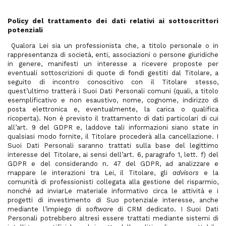
Policy del trattamento dei dati relativi ai sottoscrittori
potenziali
Qualora Lei sia un professionista che, a titolo personale o in
rappresentanza di società, enti, associazioni o persone giuridiche
in genere, manifesti un interesse a ricevere proposte per
eventuali sottoscrizioni di quote di fondi gestiti dal Titolare, a
seguito di incontro conoscitivo con il Titolare stesso,
quest’ultimo tratterà i Suoi Dati Personali comuni (quali, a titolo
esemplificativo e non esaustivo, nome, cognome, indirizzo di
posta elettronica e, eventualmente, la carica o qualifica
ricoperta). Non è previsto il trattamento di dati particolari di cui
all’art. 9 del GDPR e, laddove tali informazioni siano state in
qualsiasi modo fornite, il Titolare procederà alla cancellazione. I
Suoi Dati Personali saranno trattati sulla base del legittimo
interesse del Titolare, ai sensi dell’art. 6, paragrafo 1, lett. f) del
GDPR e del considerando n. 47 del GDPR, ad analizzare e
mappare le interazioni tra Lei, il Titolare, gli
advisors
e la
comunità di professionisti collegata alla gestione del risparmio,
nonché ad inviarLe materiale informativo circa le attività e i
progetti di investimento di Suo potenziale interesse, anche
mediante l’impiego di
software
di CRM dedicato. I Suoi Dati
Personali potrebbero altresì essere trattati mediante sistemi di