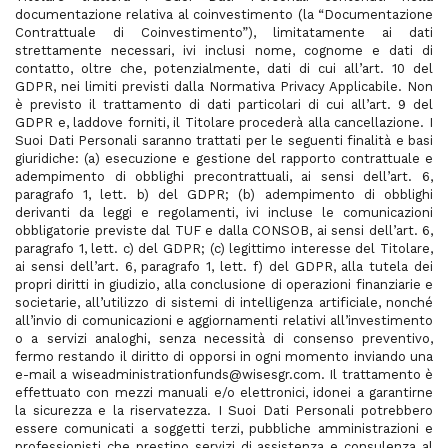
documentazione relativa al coinvestimento (la “Documentazione
Contrattuale di Coinvestimento”), limitatamente ai dati
strettamente necessari, ivi inclusi nome, cognome e dati di
contatto, oltre che, potenzialmente, dati di cui all’art. 10 del
GDPR, nei limiti previsti dalla Normativa Privacy Applicabile. Non
è previsto il trattamento di dati particolari di cui all’art. 9 del
GDPR e, laddove forniti, il Titolare procederà alla cancellazione. I
Suoi Dati Personali saranno trattati per le seguenti finalità e basi
giuridiche: (a) esecuzione e gestione del rapporto contrattuale e
adempimento di obblighi precontrattuali, ai sensi dell’art. 6,
paragrafo 1, lett. b) del GDPR; (b) adempimento di obblighi
derivanti da leggi e regolamenti, ivi incluse le comunicazioni
obbligatorie previste dal TUF e dalla CONSOB, ai sensi dell’art. 6,
paragrafo 1, lett. c) del GDPR; (c) legittimo interesse del Titolare,
ai sensi dell’art. 6, paragrafo 1, lett. f) del GDPR, alla tutela dei
propri diritti in giudizio, alla conclusione di operazioni finanziarie e
societarie, all’utilizzo di sistemi di intelligenza artificiale, nonché
all’invio di comunicazioni e aggiornamenti relativi all’investimento
o a servizi analoghi, senza necessità di consenso preventivo,
fermo restando il diritto di opporsi in ogni momento inviando una
e-mail a wiseadministrationfunds@wisesgr.com. Il trattamento è
effettuato con mezzi manuali e/o elettronici, idonei a garantirne
la sicurezza e la riservatezza. I Suoi Dati Personali potrebbero
essere comunicati a soggetti terzi, pubbliche amministrazioni e
professionisti che prestino servizi di assistenza e consulenza al