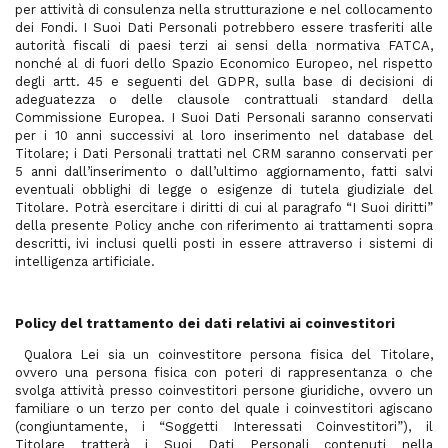
per attività di consulenza nella strutturazione e nel collocamento
dei Fondi. I Suoi Dati Personali potrebbero essere trasferiti alle
autorità fiscali di paesi terzi ai sensi della normativa FATCA,
nonché al di fuori dello Spazio Economico Europeo, nel rispetto
degli artt. 45 e seguenti del GDPR, sulla base di decisioni di
adeguatezza o delle clausole contrattuali standard della
Commissione Europea. I Suoi Dati Personali saranno conservati
per i 10 anni successivi al loro inserimento nel database del
Titolare; i Dati Personali trattati nel CRM saranno conservati per
5 anni dall’inserimento o dall’ultimo aggiornamento, fatti salvi
eventuali obblighi di legge o esigenze di tutela giudiziale del
Titolare. Potrà esercitare i diritti di cui al paragrafo “I Suoi diritti”
della presente Policy anche con riferimento ai trattamenti sopra
descritti, ivi inclusi quelli posti in essere attraverso i sistemi di
intelligenza artificiale.
Policy del trattamento dei dati relativi ai coinvestitori
Qualora Lei sia un coinvestitore persona fisica del Titolare,
ovvero una persona fisica con poteri di rappresentanza o che
svolga attività presso coinvestitori persone giuridiche, ovvero un
familiare o un terzo per conto del quale i coinvestitori agiscano
(congiuntamente, i “Soggetti Interessati Coinvestitori”), il
Titolare tratterà i Suoi Dati Personali contenuti nella