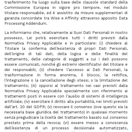
trasferimento ha luogo sulla base delle clausole standard della
Commissione Europea in vigore pro tempore, nel modulo
titolare-responsabile, ed è assistito da misure supplementari di
garanzia concordate tra Wise e Affinity attraverso apposito Data
Processing Addendum.
La informiamo che, relativamente ai Suoi Dati Personali in nostro
possesso, Lei potrà esercitare tutti i diritti previsti dalla
Normativa Privacy Applicabile e in particolare: (i) chiedere al
Titolare la conferma dell’esistenza di propri Dati Personali,
dell’origine di tali dati, della logica e delle finalità del
trattamento, delle categorie di soggetti a cui i dati possono
essere comunicati, nonché gli estremi identificativi del titolare e
dei responsabili; (ii) chiedere l’accesso ai Dati Personali, la
trasformazione in forma anonima, il blocco, la rettifica,
l’integrazione o la cancellazione degli stessi, o la limitazione del
trattamento; (iii) opporsi al trattamento nei casi previsti dalla
Normativa Privacy Applicabile specialmente con riferimento ai
trattamenti posti in essere con l’ausilio di sistemi di intelligenza
artificiale; (iv) esercitare il diritto alla portabilità, nei limiti previsti
dall’art. 20 del GDPR; (v) revocare il consenso (ove questo sia la
necessaria base giuridica del trattamento) in qualsiasi momento
senza pregiudicare la liceità del trattamento basato sul consenso
prestato prima della revoca; (vi) essere messo a conoscenza
dell’esistenza di un processo decisionale automatizzato,