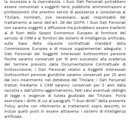
la sicurezza e la riservatezza. I Suoi Dati Personali potrebbero
essere comunicati a soggetti terzi, pubbliche amministrazioni e
professionisti che prestino servizi di assistenza e consulenza al
Titolare, nominati, ove necessario, quali responsabili del
trattamento ai sensi dell’art. 28 del GDPR. I Suoi Dati Personali
non saranno soggetti a diffusione ma potrebbero essere trasferiti
al di fuori dello Spazio Economico Europeo al fornitore del
servizio di CRM e ai fornitori dei sistemi di intelligenza artificiale,
sulla base delle clausole contrattuali standard della
Commissione Europea e di misure supplementari adeguate. I
Dati Personali dei Soggetti Interessati Sottoscrittori persone
fisiche saranno conservati per 10 anni successivi alla scadenza
del termine previsto dalla Documentazione Contrattuale di
Sottoscrizione; i Dati Personali relativi a Soggetti Interessati
Sottoscrittori persone giuridiche saranno conservati per 25 anni
dal loro inserimento nel
database
del Titolare; i Dati Personali
trattati mediante il CRM saranno conservati per 5 anni dalla
raccolta o dall’ultimo aggiornamento, fatti salvi eventuali obblighi
di legge o esigenze di tutela giudiziale del Titolare. Potrà
esercitare i diritti di cui al paragrafo “I Suoi diritti” della presente
Policy anche con riferimento ai trattamenti sopra descritti, ivi
inclusi quelli posti in essere attraverso i sistemi di intelligenza
artificiale.