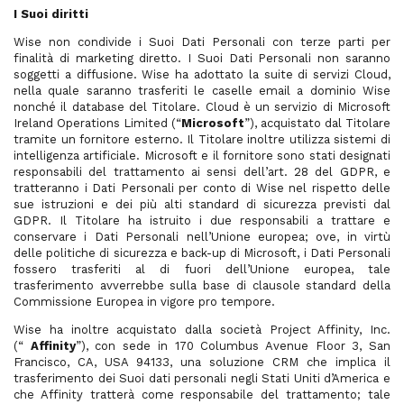
I Suoi diritti
Wise non condivide i Suoi Dati Personali con terze parti per
finalità di marketing diretto. I Suoi Dati Personali non saranno
soggetti a diffusione. Wise ha adottato la suite di servizi Cloud,
nella quale saranno trasferiti le caselle email a dominio Wise
nonché il database del Titolare. Cloud è un servizio di Microsoft
Ireland Operations Limited (“
Microsoft
”), acquistato dal Titolare
tramite un fornitore esterno. Il Titolare inoltre utilizza sistemi di
intelligenza artificiale. Microsoft e il fornitore sono stati designati
responsabili del trattamento ai sensi dell’art. 28 del GDPR, e
tratteranno i Dati Personali per conto di Wise nel rispetto delle
sue istruzioni e dei più alti standard di sicurezza previsti dal
GDPR. Il Titolare ha istruito i due responsabili a trattare e
conservare i Dati Personali nell’Unione europea; ove, in virtù
delle politiche di sicurezza e back-up di Microsoft, i Dati Personali
fossero trasferiti al di fuori dell’Unione europea, tale
trasferimento avverrebbe sulla base di clausole standard della
Commissione Europea in vigore pro tempore.
Wise ha inoltre acquistato dalla società Project Affinity, Inc.
(“
Affinity
”), con sede in 170 Columbus Avenue Floor 3, San
Francisco, CA, USA 94133, una soluzione CRM che implica il
trasferimento dei Suoi dati personali negli Stati Uniti d’America e
che Affinity tratterà come responsabile del trattamento; tale