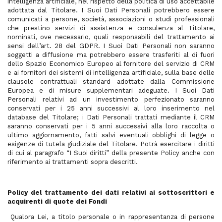
intelligenza artificiale, nel rispetto della politica di uso accettabile
adottata dal Titolare. I Suoi Dati Personali potrebbero essere
comunicati a persone, società, associazioni o studi professionali
che prestino servizi di assistenza e consulenza al Titolare,
nominati, ove necessario, quali responsabili del trattamento ai
sensi dell’art. 28 del GDPR. I Suoi Dati Personali non saranno
soggetti a diffusione ma potrebbero essere trasferiti al di fuori
dello Spazio Economico Europeo al fornitore del servizio di CRM
e ai fornitori dei sistemi di intelligenza artificiale, sulla base delle
clausole contrattuali standard adottate dalla Commissione
Europea e di misure supplementari adeguate. I Suoi Dati
Personali relativi ad un investimento perfezionato saranno
conservati per i 25 anni successivi al loro inserimento nel
database del Titolare; i Dati Personali trattati mediante il CRM
saranno conservati per i 5 anni successivi alla loro raccolta o
ultimo aggiornamento, fatti salvi eventuali obblighi di legge o
esigenze di tutela giudiziale del Titolare. Potrà esercitare i diritti
di cui al paragrafo “I Suoi diritti” della presente Policy anche con
riferimento ai trattamenti sopra descritti.
Policy del trattamento dei dati relativi ai sottoscrittori e
acquirenti di quote dei Fondi
Qualora Lei, a titolo personale o in rappresentanza di persone