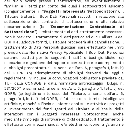
del ruolo svolto presso i sottoscrittori, ed eventualmente i
familiari e i terzi per conto dei quali i sottoscrittori agiscano
(congiuntamente, i “
Soggetti Interessati Sottoscrittori
”), il
Titolare tratterà i Suoi Dati Personali raccolti in relazione alla
sottoscrizione del contratto di sottoscrizione e alla relativa
documentazione (la “
Documentazione Contrattuale di
Sottoscrizione
”), limitatamente ai dati strettamente necessari.
Non è previsto il trattamento di dati particolari di cui all’art. 9 del
GDPR e, laddove forniti, il Titolare procederà alla cancellazione. Il
trattamento di Dati Personali giudiziari sarà effettuato nei limiti
previsti dalla Normativa Privacy Applicabile. I Suoi Dati Personali
saranno trattati per le seguenti finalità e basi giuridiche: (a)
esecuzione e gestione del rapporto contrattuale e adempimento
di obblighi precontrattuali, ai sensi dell’art. 6, paragrafo 1, lett. b)
del GDPR; (b) adempimento di obblighi derivanti da leggi e
regolamenti, ivi incluse le comunicazioni obbligatorie previste dal
TUF, dalla CONSOB e dalla normativa antiriciclaggio (D.Lgs. n.
231/2007 e ss.mm.ii.), ai sensi dell’art. 6, paragrafo 1, lett. c) del
GDPR; (c) legittimo interesse del Titolare, ai sensi dell’art. 6,
paragrafo 1, lett. f) del GDPR, all’utilizzo di sistemi di intelligenza
artificiale, nonché all’invio di informazioni sulle attività e i progetti
di investimento dei fondi gestiti dal Titolare e all’analisi delle
interazioni con i Soggetti Interessati Sottoscrittori, anche
mediante l’impiego di software di CRM dedicato. Il trattamento è
effettuato con mezzi manuali e/o elettronici, idonei a garantirne