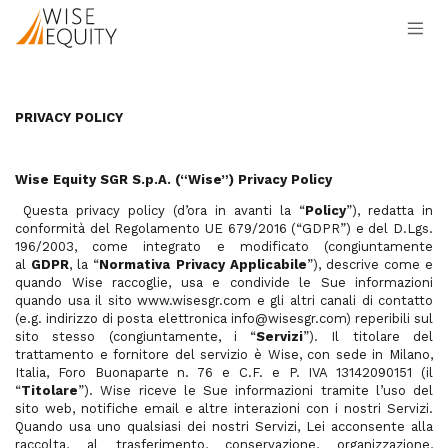
Passa al contenuto
PRIVACY POLICY
Wise Equity SGR S.p.A. (“Wise”) Privacy Policy
Questa privacy policy (d’ora in avanti la “
Policy
”), redatta in
conformità del Regolamento UE 679/2016 (“GDPR”) e del D.Lgs.
196/2003, come integrato e modificato (congiuntamente
al
GDPR
, la “
Normativa Privacy Applicabile
”), descrive come e
quando Wise raccoglie, usa e condivide le Sue informazioni
quando usa il sito www.wisesgr.com e gli altri canali di contatto
(e.g. indirizzo di posta elettronica info@wisesgr.com) reperibili sul
sito stesso (congiuntamente, i “
Servizi
”). Il titolare del
trattamento e fornitore del servizio è Wise, con sede in Milano,
Italia, Foro Buonaparte n. 76 e C.F. e P. IVA 13142090151 (il
“
Titolare
”). Wise riceve le Sue informazioni tramite l’uso del
sito web, notifiche email e altre interazioni con i nostri Servizi.
Quando usa uno qualsiasi dei nostri Servizi, Lei acconsente alla
raccolta, al trasferimento, conservazione, organizzazione,