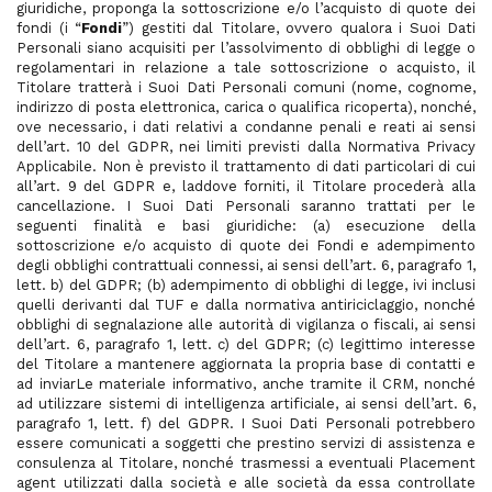
giuridiche, proponga la sottoscrizione e/o l’acquisto di quote dei
fondi (i “
Fondi
”) gestiti dal Titolare, ovvero qualora i Suoi Dati
Personali siano acquisiti per l’assolvimento di obblighi di legge o
regolamentari in relazione a tale sottoscrizione o acquisto, il
Titolare tratterà i Suoi Dati Personali comuni (nome, cognome,
indirizzo di posta elettronica, carica o qualifica ricoperta), nonché,
ove necessario, i dati relativi a condanne penali e reati ai sensi
dell’art. 10 del GDPR, nei limiti previsti dalla Normativa Privacy
Applicabile. Non è previsto il trattamento di dati particolari di cui
all’art. 9 del GDPR e, laddove forniti, il Titolare procederà alla
cancellazione. I Suoi Dati Personali saranno trattati per le
seguenti finalità e basi giuridiche: (a) esecuzione della
sottoscrizione e/o acquisto di quote dei Fondi e adempimento
degli obblighi contrattuali connessi, ai sensi dell’art. 6, paragrafo 1,
lett. b) del GDPR; (b) adempimento di obblighi di legge, ivi inclusi
quelli derivanti dal TUF e dalla normativa antiriciclaggio, nonché
obblighi di segnalazione alle autorità di vigilanza o fiscali, ai sensi
dell’art. 6, paragrafo 1, lett. c) del GDPR; (c) legittimo interesse
del Titolare a mantenere aggiornata la propria base di contatti e
ad inviarLe materiale informativo, anche tramite il CRM, nonché
ad utilizzare sistemi di intelligenza artificiale, ai sensi dell’art. 6,
paragrafo 1, lett. f) del GDPR. I Suoi Dati Personali potrebbero
essere comunicati a soggetti che prestino servizi di assistenza e
consulenza al Titolare, nonché trasmessi a eventuali Placement
agent utilizzati dalla società e alle società da essa controllate