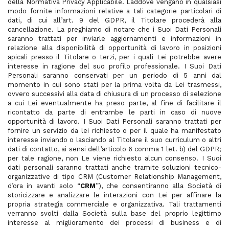
della Normativa Privacy Applicabile. Laddove vengano in qualsiasi
modo fornite informazioni relative a tali categorie particolari di
dati, di cui all’art. 9 del GDPR, il Titolare procederà alla
cancellazione. La preghiamo di notare che i Suoi Dati Personali
saranno trattati per inviarle aggiornamenti e informazioni in
relazione alla disponibilità di opportunità di lavoro in posizioni
apicali presso il Titolare o terzi, per i quali Lei potrebbe avere
interesse in ragione del suo profilo professionale. I Suoi Dati
Personali saranno conservati per un periodo di 5 anni dal
momento in cui sono stati per la prima volta da Lei trasmessi,
ovvero successivi alla data di chiusura di un processo di selezione
a cui Lei eventualmente ha preso parte, al fine di facilitare il
ricontatto da parte di entrambe le parti in caso di nuove
opportunità di lavoro. I Suoi Dati Personali saranno trattati per
fornire un servizio da lei richiesto o per il quale ha manifestato
interesse inviando o lasciando al Titolare il suo curriculum o altri
dati di contatto, ai sensi dell’articolo 6 comma 1 let. b) del GDPR;
per tale ragione, non Le viene richiesto alcun consenso. I Suoi
dati personali saranno trattati anche tramite soluzioni tecnico-
organizzative di tipo CRM (Customer Relationship Management,
d’ora in avanti solo “
CRM
”), che consentiranno alla Società di
storicizzare e analizzare le interazioni con Lei per affinare la
propria strategia commerciale e organizzativa. Tali trattamenti
verranno svolti dalla Società sulla base del proprio legittimo
interesse al miglioramento dei processi di business e di