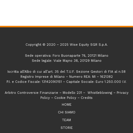
Copyright © 2020 – 2025 Wise Equity SGR S.p.A.
Sede operativa: Foro Buonaparte 76, 20121 Milano
Sede legale: Viale Majno 38, 20129 Milano
Iscritta all’Albo di cui all’art. 35 del T.U.F. Sezione Gestori di FIA al n.58
Registro Imprese di Milano – Numero REA: MI – 1621382
P.I. e Codice Fiscale: 13142090151 – Capitale Sociale: Euro 1.250.000 I.V.
Arbitro Controversie Finanziarie
–
Modello 231
–
Whistleblowing
–
Privacy
Policy
–
Cookie Policy
–
Credits
HOME
CHI SIAMO
TEAM
STORIE