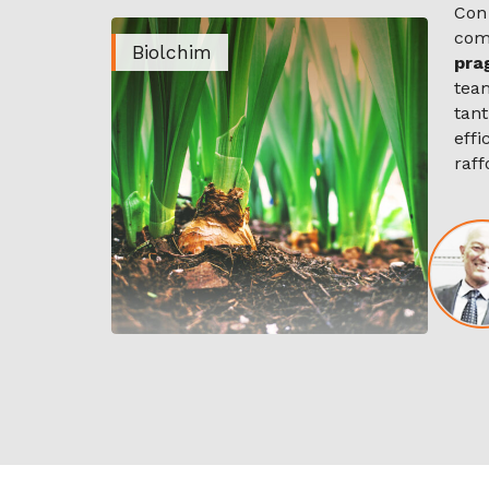
Con 
comp
Biolchim
pra
team
tant
effi
raf