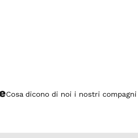
STORIE
INVESTIMENTI
SOSTENIBILITÀ
NEWS
Even
e
Cosa dicono di noi i nostri compagni 