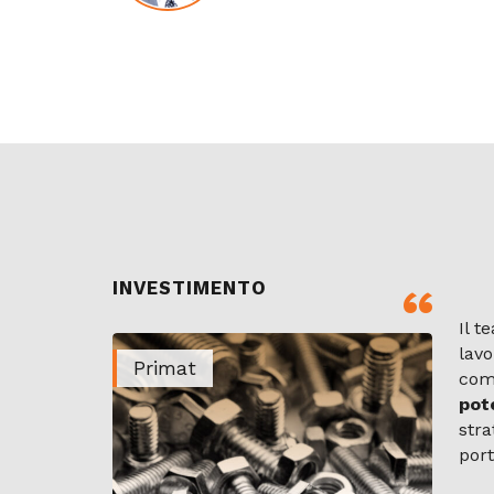
INVESTIMENTO
Il t
lav
Primat
comp
pote
stra
port