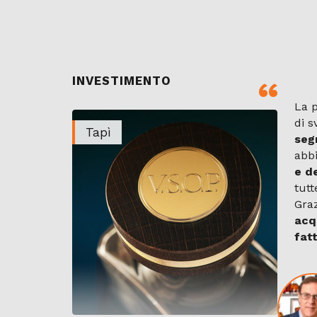
INVESTIMENTO
La 
di s
Tapì
seg
abb
e d
tutt
Gra
acqu
fat