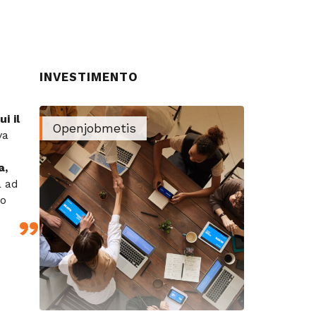
INVESTIMENTO
i il
Openjobmetis
va
a,
a ad
lo