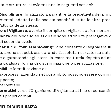
 tale struttura, si evidenziano le seguenti sezioni:
isciplinare
, finalizzato a garantire la precettività dei princ
entali adottati dalla società nonché di tutte le altre pro
’attività della stessa;
 di Vigilanza
, avente il compito di vigilare sul funziona
vanza del Modello ed al quale sono attribuite prerogative d
di secondo livello;
er il c.d. “Whistleblowing”
, che consente di segnalare ill
tà, anche sospetti, assicurando l’assoluta riservatezza sull’
e e garantendo agli stessi la massima tutela rispetto ad a
o a qualsiasi forma di discriminazione o penalizzazione;
ibili
e identificazione di:​​​​​​​​​​​​​
ità/processi aziendali nel cui ambito possono essere commes
pposto;
perpetrabili;
formativi
verso l’Organismo di Vigilanza al fine di consentir
e i propri compiti.
O DI VIGILANZA