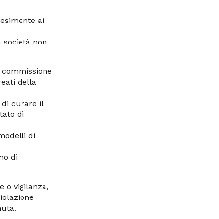
 esimente ai
a società non
la commissione
reati della
di curare il
tato di
odelli di
mo di
 o vigilanza,
violazione
nuta.