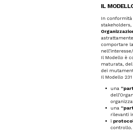
IL MODELL
In conformità a
stakeholders,
Organizzazio
astrattamente 
comportare la
nell’interesse
Il Modello è c
maturata, dell
dei mutamenti
Il Modello 231
una
“par
dell’Organ
organizzat
una
“par
rilevanti 
i
protocol
controllo.