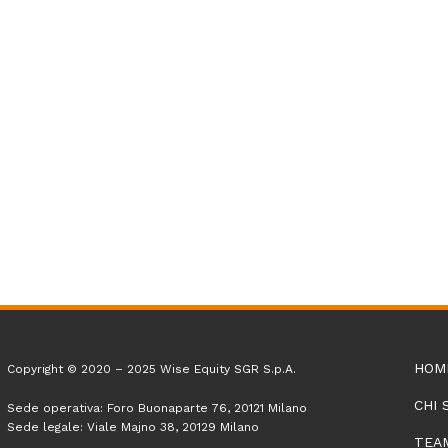
HOM
Copyright © 2020 – 2025 Wise Equity SGR S.p.A.
CHI 
Sede operativa: Foro Buonaparte 76, 20121 Milano
Sede legale: Viale Majno 38, 20129 Milano
TEA