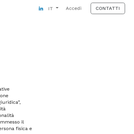
ti
Accedi
CONTATTI
IT
ative
sone
iuridica”,
ità
onalità
commesso il
persona fisica e