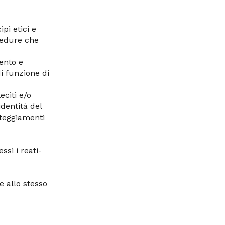
ipi etici e
cedure che
mento e
i funzione di
eciti e/o
identità del
tteggiamenti
si i reati-
e allo stesso