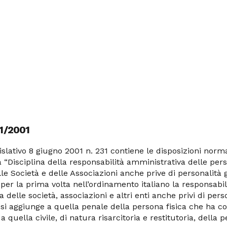
STORIE
INVESTIMENTI
SOSTENIBILITÀ
NEWS
Even
31/2001
islativo 8 giugno 2001 n. 231 contiene le disposizioni norm
 “Disciplina della responsabilità amministrativa delle per
lle Società e delle Associazioni anche prive di personalità g
er la prima volta nell’ordinamento italiano la responsabil
 delle società, associazioni e altri enti anche privi di pers
e si aggiunge a quella penale della persona fisica che ha 
e a quella civile, di natura risarcitoria e restitutoria, della 