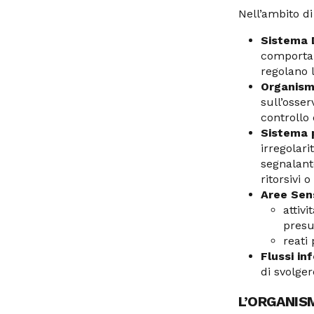
Nell’ambito di
Sistema D
comportam
regolano l
Organismo
sull’osser
controllo 
Sistema p
irregolari
segnalant
ritorsivi 
Aree Sens
attiv
presu
reati 
Flussi in
di svolger
L’ORGANISM