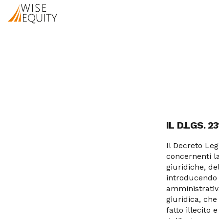
Passa al contenuto
HOME
CHI SIAMO
TEAM
IL D.LGS. 2
Il Decreto Leg
concernenti la
giuridiche, de
introducendo p
amministrativa
giuridica, ch
fatto illecito 