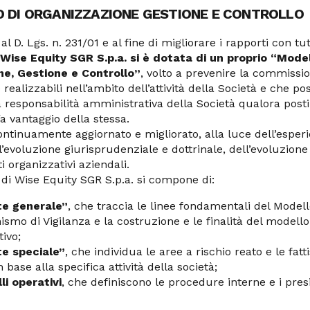
O DI ORGANIZZAZIONE GESTIONE E CONTROLLO
l D. Lgs. n. 231/01 e al fine di migliorare i rapporti con tutt
Wise Equity SGR S.p.a. si è dotata di un proprio “Model
ne, Gestione e Controllo”
, volto a prevenire la commission
realizzabili nell’ambito dell’attività della Società e che p
 responsabilità amministrativa della Società qualora posti
/a vantaggio della stessa.
ontinuamente aggiornato e migliorato, alla luce dell’esper
’evoluzione giurisprudenziale e dottrinale, dell’evoluzion
 organizzativi aziendali.
 di Wise Equity SGR S.p.a. si compone di:
te generale”
, che traccia le linee fondamentali del Modell
ismo di Vigilanza e la costruzione e le finalità del modello
ivo;
te speciale”
, che individua le aree a rischio reato e le fatt
in base alla specifica attività della società;
li operativi
, che definiscono le procedure interne e i presi