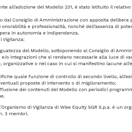
e all’adozione del Modello 231, è stato istituito il relativ
o dal Consiglio di Amministrazione con apposita delibera p
i onorabilità e professionalità, nonché dell’assenza di potenz
 opera in autonomia e indipendenza.
 Vigilanza:
eguatezza del Modello, sottoponendo al Consiglio di Ammin
e/o integrazioni che si rendano necessarie alla luce di var
 organizzative o nel caso in cui si manifestino lacune all’e
ifiche quale funzione di controllo di secondo livello, all’esi
ventuali proposte di intervento o di miglioramento;
iffusione dei contenuti del Modello con periodici programm
e.
’Organismo di Vigilanza di Wise Equity SGR S.p.a. è un org
n. 3 membri.