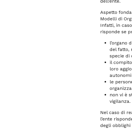
dell’ente.
Aspetto fondam
Modelli di Org
Infatti, in ca
risponde se p
l’organo 
del fatto,
specie di 
il compito
loro aggi
autonomi p
le person
organizza
non vi è s
vigilanza.
Nel caso di re
l’ente rispond
degli obblighi