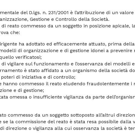
entale del D.lgs. n. 231/2001 è l’attribuzione di un valore
anizzazione, Gestione e Controllo della Società.
so di reato commesso da un soggetto in posizione apicale, l
rova che:
dirigente ha adottato ed efficacemente attuato, prima del
 modelli di organizzazione e di gestione idonei a prevenire 
quello verificatosi;
 di vigilare sul funzionamento e l’osservanza dei modelli e 
ornamento è stato affidato a un organismo della società do
oteri di iniziativa e di controllo;
e hanno commesso il reato eludendo fraudolentemente i m
zione e di gestione;
tata omessa o insufficiente vigilanza da parte dell’organis
ato commesso da un soggetto sottoposto all’altrui direzione
e se la commissione del reato è stata resa possibile dalla 
 di direzione o vigilanza alla cui osservanza la società è te