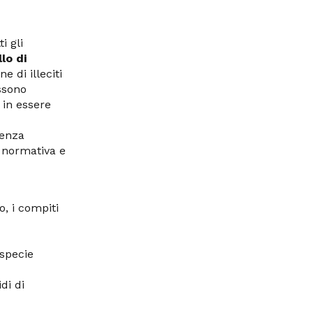
i gli
lo di
e di illeciti
ossono
 in essere
ienza
e normativa e
o, i compiti
ispecie
di di