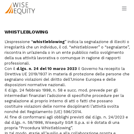
Passa al contenuto
WHISTLEBLOWING
L’espressione “
whistleblowing
” indica la segnalazione di illeciti o
irregolarità che un individuo, il cd. “whistleblower” o “segnalante”,
riscontra in un’azienda o in un ente pubblico nello svolgimento
della sua attività lavorativa o comunque in ragione di rapporti
professionali.
Con il
d.lgs. n. 24 del 10 marzo 2023
il Governo ha recepito la
Direttiva UE 2019/1937 in materia di protezione delle persone che
segnalano violazioni del diritto dell’Unione Europea e delle
disposizioni normative nazionali.
Il d.lgs. 24 febbraio 1998, n. 58 e succ. mod. prevede per gli
intermediari finanziari l’adozione di specifiche procedure per la
segnalazione al proprio interno di atti o fatti che possano
costituire violazioni delle norme disciplinanti l’attività svolta
nonché del Regolamento (UE) 596/2014.
Al fine di conformarsi agli obblighi previsti dal d.lgs. n. 24/2023 e
dal d.lgs. n. 58/1998, Wisequity SGR S.p.a. si è dotata di una
propria “Procedura Whistleblowing”.
In tal modo, grazie all’ausilio e alla collaborazione pronta e