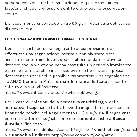
persone coinvolte nella Segnalazione, le quali hanno anche
facoltà di chiedere di essere sentite o di produrre osservazioni
scritte.
Il procedimento si conclude entro 90 giorni dalla data dell’avviso
di ricevimento.
LE SEGNALAZIONI TRAMITE CANALE ESTERNO
Nei casi in cui la persona segnalante abbia previamente
effettuato una segnalazione interna e non sia stato dato
riscontro nei termini dovuti, oppure abbia fondato motivo di
ritenere che la violazione possa costituire un pericolo imminente
o palese per il pubblico interesse ovvero che la stessa possa
determinare ritorsioni, è possibile trasmettere una segnalazione
ad ANAC tramite la Piattaforma informatica dedicata presente
sul sito di ANAC all’indirizzo:
https://www.anticorruzione.it/-/whistleblowing.
Per il caso di violazioni della normativa antiriciclaggio, della
normativa disciplinante l’attività svolta in qualità di intermediario
finanziario nonché del Regolamento (UE) 596/2014, il segnalante
può trasmettere la segnalazione direttamente anche a
Banca
d’Italia
all’indirizzo
https://www.bancaditalia.it/compiti/vigilanza/whistleblowing/index
o a
Consob
all’indirizzo
http://www.consob.it/web/area-