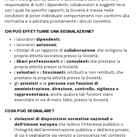
responsabile di tutti i dipendenti, collaboratori e soggetti terzi
con i quali ha specifici rapporti, la Società è messa nelle
condizioni di poter individuare comportamenti non conformi alla
normativa e a adottare prontamente i dovuti correttivi.
CHI PUÒ EFFETTUARE UNA SEGNALAZIONE?
i lavoratori
dipendenti
;
i lavoratori
autonomi
;
i titolari di un rapporto di
collaborazione
che svolgono la
propria attività lavorativa presso la Società;
i
liberi professionisti
e i
consulenti
che prestano la
propria attività presso la Società;
i
volontari
e i
tirocinanti
, retribuiti e non retribuiti, che
prestano la propria attività presso la Società;
gli
azionisti
e le
persone con funzioni di
amministrazione, direzione, controllo, vigilanza o
rappresentanza
, anche qualora tali funzioni siano
esercitate in via di mero fatto, presso la Società.
COSA PUÒ SEGNALARE?
violazioni di disposizioni normative nazionali o
dell’Unione europea
che ledono l’interesse pubblico o
l’integrità dell’amministrazione pubblica o dell’ente privato,
di cui il segnalante sia venuto a conoscenza nel contesto