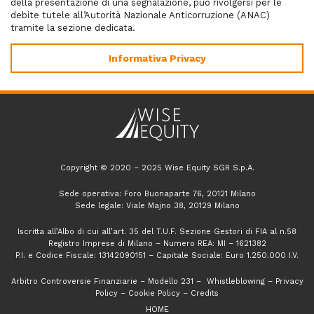
della presentazione di una segnalazione, può rivolgersi per le
debite tutele all’Autorità Nazionale Anticorruzione (ANAC)
tramite la sezione dedicata.
Informativa Privacy
Copyright © 2020 – 2025 Wise Equity SGR S.p.A.
Sede operativa: Foro Buonaparte 76, 20121 Milano
Sede legale: Viale Majno 38, 20129 Milano
Iscritta all’Albo di cui all’art. 35 del T.U.F. Sezione Gestori di FIA al n.58
Registro Imprese di Milano – Numero REA: MI – 1621382
P.I. e Codice Fiscale: 13142090151 – Capitale Sociale: Euro 1.250.000 I.V.
Arbitro Controversie Finanziarie
–
Modello 231
–
Whistleblowing
–
Privacy
Policy
–
Cookie Policy
–
Credits
HOME