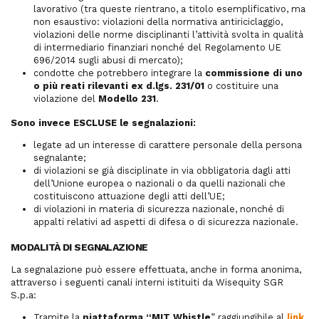
lavorativo (tra queste rientrano, a titolo esemplificativo, ma
non esaustivo: violazioni della normativa antiriciclaggio,
violazioni delle norme disciplinanti l’attività svolta in qualità
di intermediario finanziari nonché del Regolamento UE
696/2014 sugli abusi di mercato);
condotte che potrebbero integrare la
commissione di uno
o più reati rilevanti ex d.lgs. 231/01
o costituire una
violazione del
Modello 231
.
Sono invece ESCLUSE le segnalazioni:
legate ad un interesse di carattere personale della persona
segnalante;
di violazioni se già disciplinate in via obbligatoria dagli atti
dell’Unione europea o nazionali o da quelli nazionali che
costituiscono attuazione degli atti dell’UE;
di violazioni in materia di sicurezza nazionale, nonché di
appalti relativi ad aspetti di difesa o di sicurezza nazionale.
MODALITÀ DI SEGNALAZIONE
La segnalazione può essere effettuata, anche in forma anonima,
attraverso i seguenti canali interni istituiti da Wisequity SGR
S.p.a:
Tramite la
piattaforma “MIT Whistle
” raggiungibile al
link